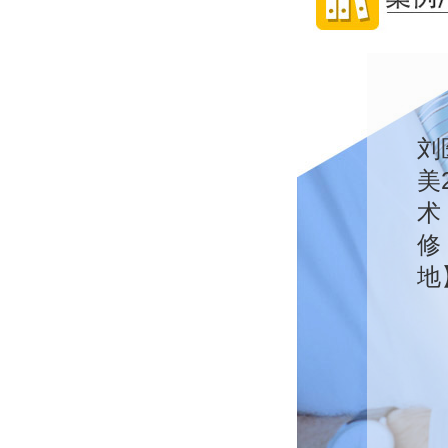
刘
美
术
修
地