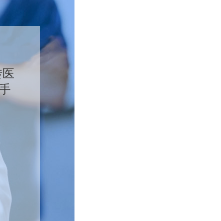
转医
手
进
向