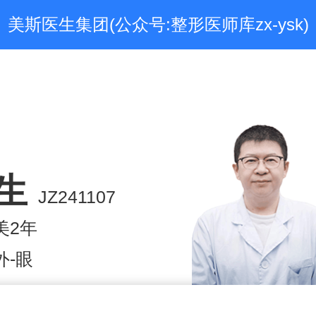
美斯医生集团(公众号:整形医师库zx-ysk)
生
JZ241107
美2年
外-眼